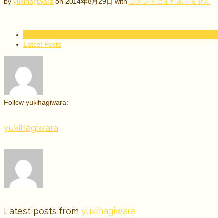
by
yukihagiwara
on
2014年8月29日
with
コメントはまだありません
About Author
Latest Posts
Follow yukihagiwara:
yukihagiwara
Latest posts from
yukihagiwara