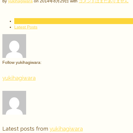
by
yukihagiwara
on
2014年8月29日
with
コメントはまだありません
About Author
Latest Posts
Follow yukihagiwara:
yukihagiwara
Latest posts from
yukihagiwara